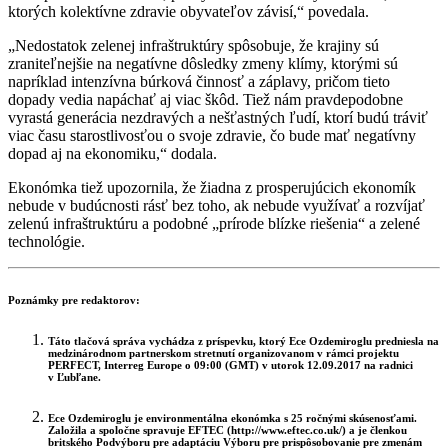
ktorých kolektívne zdravie obyvateľov závisí,“ povedala.
„Nedostatok zelenej infraštruktúry spôsobuje, že krajiny sú
zraniteľnejšie na negatívne dôsledky zmeny klímy, ktorými sú
napríklad intenzívna búrková činnosť a záplavy, pričom tieto
dopady vedia napáchať aj viac škôd. Tiež nám pravdepodobne
vyrastá generácia nezdravých a nešťastných ľudí, ktorí budú tráviť
viac času starostlivosťou o svoje zdravie, čo bude mať negatívny
dopad aj na ekonomiku,“ dodala.
Ekonómka tiež upozornila, že žiadna z prosperujúcich ekonomík
nebude v budúcnosti rásť bez toho, ak nebude využívať a rozvíjať
zelenú infraštruktúru a podobné „prírode blízke riešenia“ a zelené
technológie.
Poznámky pre redaktorov:
Táto tlačová správa vychádza z príspevku, ktorý Ece Ozdemiroglu predniesla na
medzinárodnom partnerskom stretnutí organizovanom v rámci projektu
PERFECT, Interreg Europe o 09:00 (GMT) v utorok 12.09.2017 na radnici
v Ľubľane.
Ece Ozdemiroglu je environmentálna ekonómka s 25 ročnými skúsenosťami.
Založila a spoločne spravuje EFTEC (http://www.eftec.co.uk/) a je členkou
britského Podvýboru pre adaptáciu Výboru pre prispôsobovanie pre zmenám