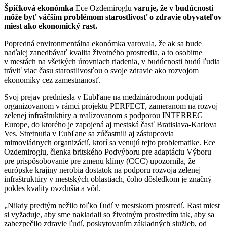
Špičková ekonómka
Ece Ozdemiroglu
varuje, že v budúcnosti
môže byť väčším problémom starostlivosť o zdravie obyvateľov
miest ako ekonomický rast.
Popredná environmentálna ekonómka varovala, že ak sa bude
naďalej zanedbávať kvalita životného prostredia, a to osobitne
v mestách na všetkých úrovniach riadenia, v budúcnosti budú ľudia
tráviť viac času starostlivosťou o svoje zdravie ako rozvojom
ekonomiky cez zamestnanosť.
Svoj prejav predniesla v Ľubľane na medzinárodnom podujatí
organizovanom v rámci projektu PERFECT, zameranom na rozvoj
zelenej infraštruktúry a realizovanom s podporou INTERREG
Europe, do ktorého je zapojená aj mestská časť Bratislava-Karlova
Ves. Stretnutia v Ľubľane sa zúčastnili aj zástupcovia
mimovládnych organizácií, ktorí sa venujú tejto problematike. Ece
Ozdemiroglu, členka britského Podvýboru pre adaptáciu Výboru
pre prispôsobovanie pre zmenu klímy (CCC) upozornila, že
európske krajiny nerobia dostatok na podporu rozvoja zelenej
infraštruktúry v mestských oblastiach, čoho dôsledkom je značný
pokles kvality ovzdušia a vôd.
„Nikdy predtým nežilo toľko ľudí v mestskom prostredí. Rast miest
si vyžaduje, aby sme nakladali so životným prostredím tak, aby sa
zabezpečilo zdravie ľudí, poskytovaním základných služieb, od