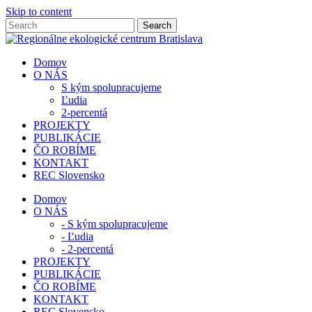
Skip to content
Domov
O NÁS
S kým spolupracujeme
Ľudia
2-percentá
PROJEKTY
PUBLIKÁCIE
ČO ROBÍME
KONTAKT
REC Slovensko
Domov
O NÁS
- S kým spolupracujeme
- Ľudia
- 2-percentá
PROJEKTY
PUBLIKÁCIE
ČO ROBÍME
KONTAKT
REC Slovensko